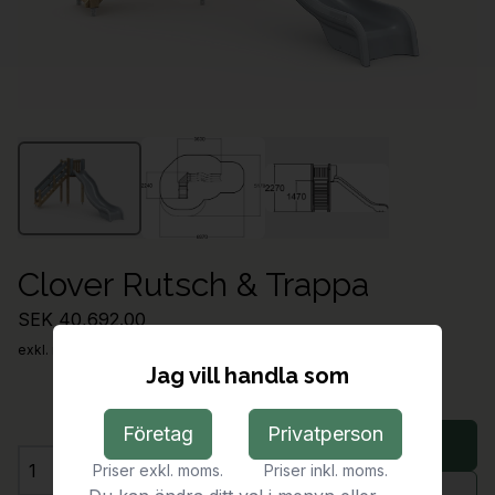
Clover Rutsch & Trappa
SEK 40,692.00
exkl. moms
Jag vill handla som
Företag
Privatperson
Lägg i varukorg
Priser exkl. moms.
Priser inkl. moms.
Antal