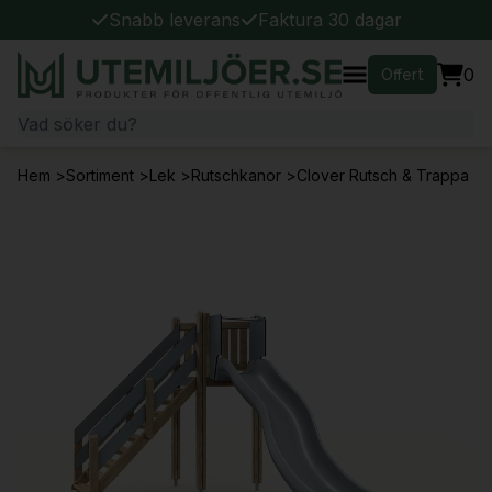
Snabb leverans
Faktura 30 dagar
0
Offert
Hem
>
Sortiment
>
Lek
>
Rutschkanor
>
Clover Rutsch & Trappa