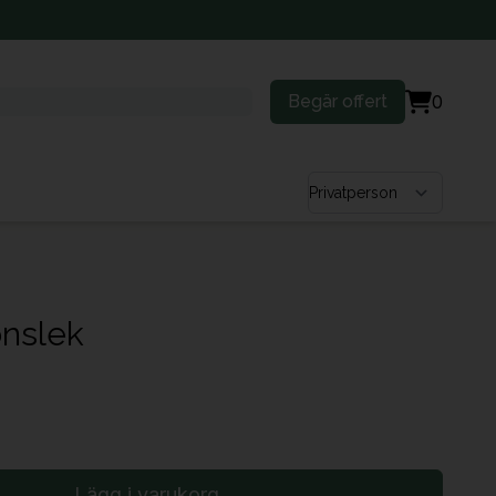
Begär offert
0
Välj kundtyp
onslek
Lägg i varukorg