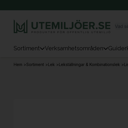
Sortiment
Verksamhetsområden
Guider
Sortiment
Hem
>
Sortiment
>
Lek
>
Lekställningar & Kombinationslek
>
Li
Park & Stad
Sten & Mark
Lek
Sport
Trafik & Väg