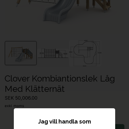
Clover Kombiantionslek Låg
Med Klätternät
SEK 50,006.00
exkl. moms
Jag vill handla som