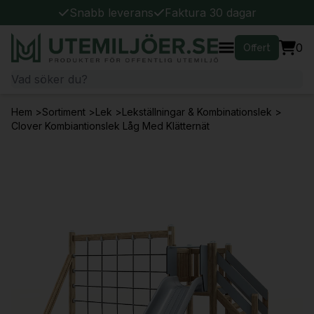
Snabb leverans
Faktura 30 dagar
0
Offert
Hem
>
Sortiment
>
Lek
>
Lekställningar & Kombinationslek
>
Clover Kombiantionslek Låg Med Klätternät