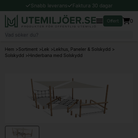
Snabb leverans
Faktura 30 dagar
0
Offert
Hem
>
Sortiment
>
Lek
>
Lekhus, Paneler & Solskydd
>
Solskydd
>
Hinderbana med Solskydd