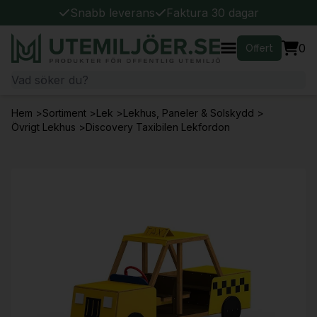
Snabb leverans
Faktura 30 dagar
0
Offert
Hem
>
Sortiment
>
Lek
>
Lekhus, Paneler & Solskydd
>
Övrigt Lekhus
>
Discovery Taxibilen Lekfordon