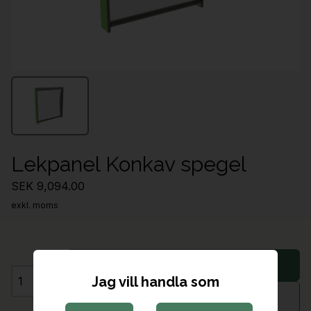
Lekpanel Konkav spegel
SEK 9,094.00
exkl. moms
Lägg i varukorg
Jag vill handla som
Antal
Begär offert