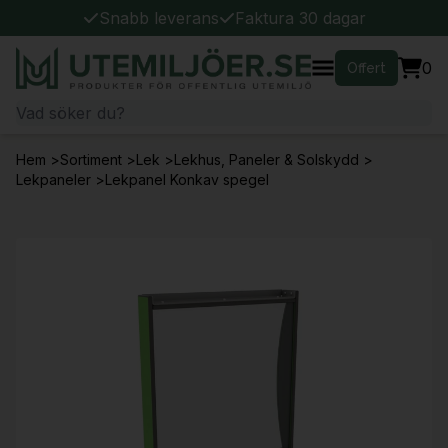
Snabb leverans
Faktura 30 dagar
0
Offert
Hem
>
Sortiment
>
Lek
>
Lekhus, Paneler & Solskydd
>
Lekpaneler
>
Lekpanel Konkav spegel