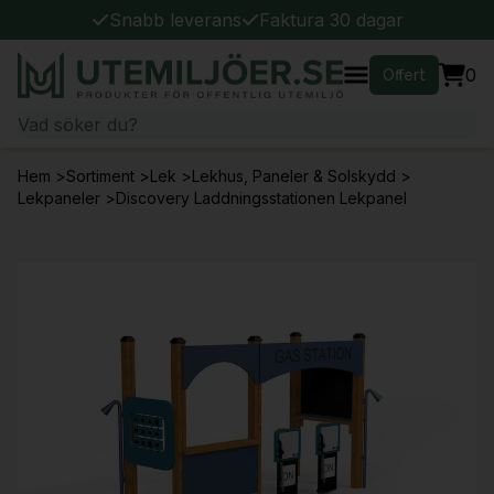
Snabb leverans
Faktura 30 dagar
0
Offert
Hem
>
Sortiment
>
Lek
>
Lekhus, Paneler & Solskydd
>
Lekpaneler
>
Discovery Laddningsstationen Lekpanel