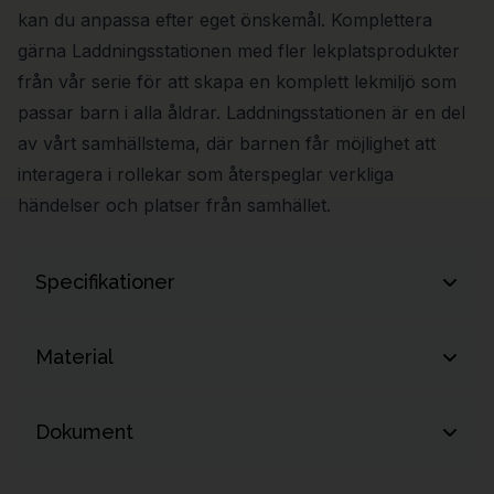
kan du anpassa efter eget önskemål. Komplettera
gärna Laddningsstationen med fler lekplatsprodukter
från vår serie för att skapa en komplett lekmiljö som
passar barn i alla åldrar. Laddningsstationen är en del
av vårt samhällstema, där barnen får möjlighet att
interagera i rollekar som återspeglar verkliga
händelser och platser från samhället.
Specifikationer
Längd
2860 mm
Material
Bredd
1120 mm
Lärk
Dokument
Höjd
1660 mm
HDPE
Nettovikt
20 kg
Produktdokumentation (t.ex. monteringsanvisning, CAD-