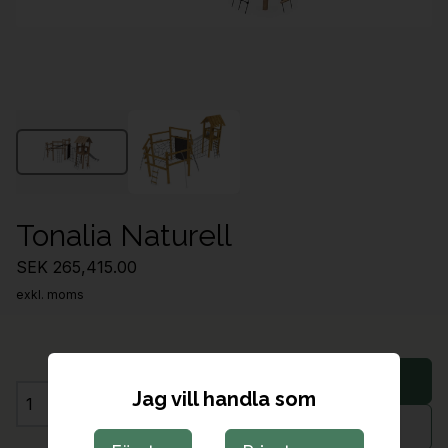
Tonalia Naturell
SEK 265,415.00
exkl. moms
Lägg i varukorg
Jag vill handla som
Antal
Begär offert