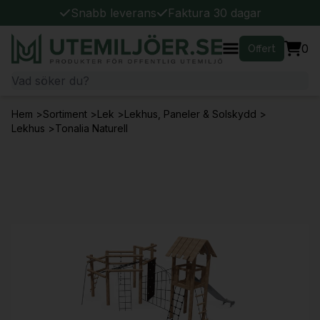
Snabb leverans
Faktura 30 dagar
0
Offert
Hem
>
Sortiment
>
Lek
>
Lekhus, Paneler & Solskydd
>
Lekhus
>
Tonalia Naturell