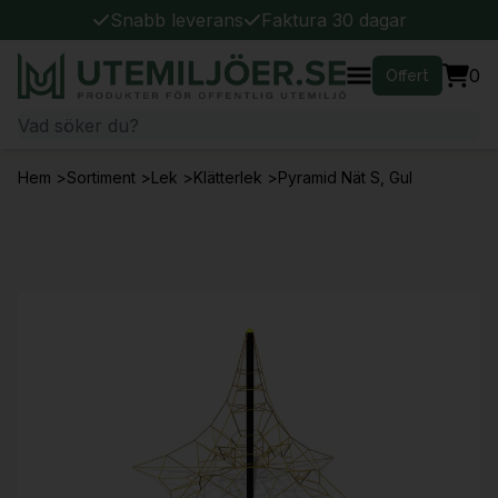
Snabb leverans
Faktura 30 dagar
0
Offert
Hem
>
Sortiment
>
Lek
>
Klätterlek
>
Pyramid Nät S, Gul