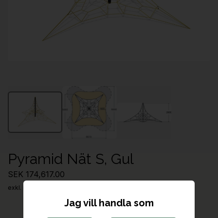
Pyramid Nät S, Gul
SEK 174,617.00
exkl. moms
Jag vill handla som