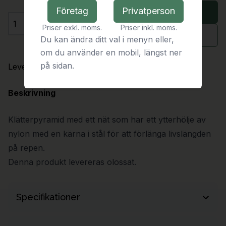
Företag
Privatperson
Lägg i varukorg
Priser exkl. moms.
Priser inkl. moms.
Antal
Begär offert
Du kan ändra ditt val i menyn eller,
om du använder en mobil, längst ner
på sidan.
Leveranstid:
På förfrågan
Beskrivning
Klätterpyramid med ett nät som har ett ytterhölje av
nylon med en kärna i stål för att förlänga livslängden
på repen.
Denna produkt levereras olossat.
Specifikationer
Längd
5660 mm