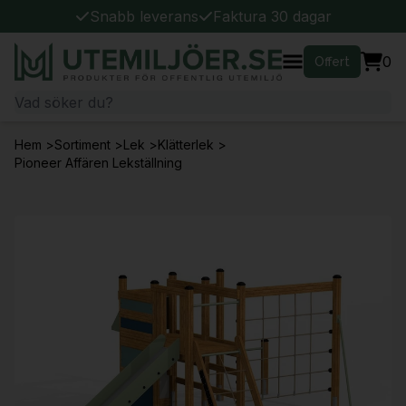
Snabb leverans
Faktura 30 dagar
0
Offert
Hem
>
Sortiment
>
Lek
>
Klätterlek
>
Pioneer Affären Lekställning