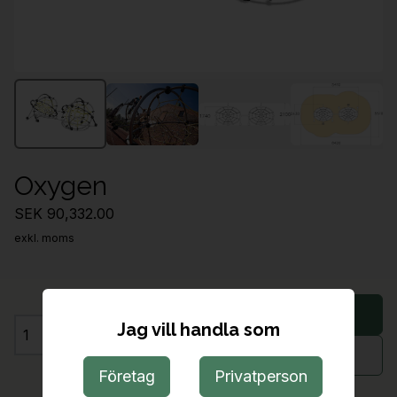
Oxygen
SEK 90,332.00
exkl. moms
Lägg i varukorg
Jag vill handla som
Antal
Begär offert
Företag
Privatperson