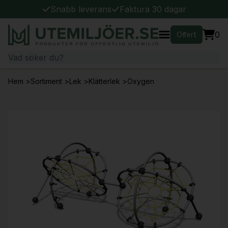
Snabb leverans
Faktura 30 dagar
0
Offert
Hem
>
Sortiment
>
Lek
>
Klätterlek
>
Oxygen