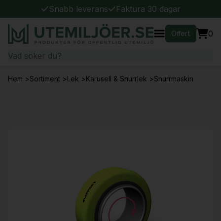
Snabb leverans
Faktura 30 dagar
0
Offert
Hem
>
Sortiment
>
Lek
>
Karusell & Snurrlek
>
Snurrmaskin