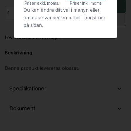
Priser exkl. moms.
Priser inkl. moms.
Lägg i varukorg
Du kan ändra ditt val i menyn eller,
Antal
om du använder en mobil, längst ner
Begär offert
på sidan.
Leveranstid:
På förfrågan
Beskrivning
Denna produkt levereras olossat.
Specifikationer
Längd
1370 mm
Dokument
Bredd
560 mm
Produktdokumentation (t.ex. monteringsanvisning, CAD-
Höjd
1420 mm
underlag och skötselinstruktioner) skickas med din offert.