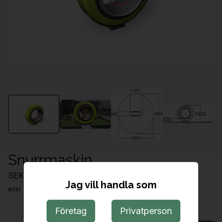
Snurrmaskin
SEK 165,058.00
Jag vill handla som
exkl. moms
Företag
Privatperson