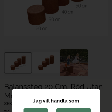
Balanssteg 20 Cm, Röd Utan
Motiv, Exkl Förankring
Jag vill handla som
SEK 2,367.00
exkl. moms