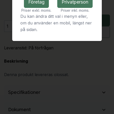
Företag
Privatperson
Priser exkl. moms.
Priser inkl. moms.
Du kan ändra ditt val i menyn eller,
Lägg i varukorg
om du använder en mobil, längst ner
Antal
på sidan.
Begär offert
Leveranstid:
På förfrågan
Beskrivning
Denna produkt levereras olossat.
Specifikationer
Bredd
255 mm
Dokument