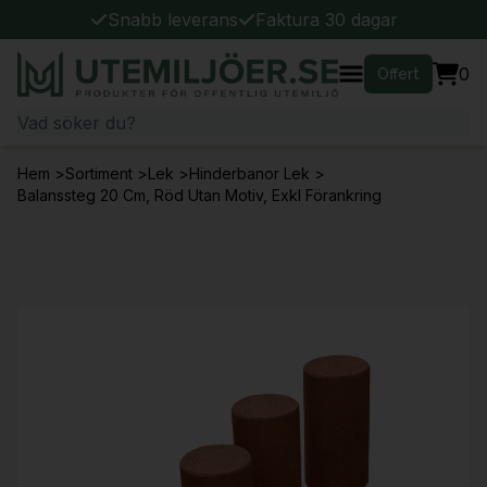
Snabb leverans
Faktura 30 dagar
0
Offert
Hem
>
Sortiment
>
Lek
>
Hinderbanor Lek
>
Balanssteg 20 Cm, Röd Utan Motiv, Exkl Förankring