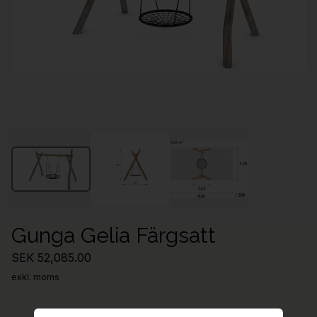
Gunga Gelia Färgsatt
SEK 52,085.00
exkl. moms