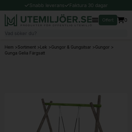
Snabb leverans
Faktura 30 dagar
0
Offert
Hem
>
Sortiment
>
Lek
>
Gungor & Gungsitsar
>
Gungor
>
Gunga Gelia Färgsatt