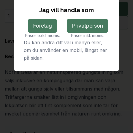
Lägg i varukorg
Jag vill handla som
Antal
Begär offert
Företag
Privatperson
Priser exkl. moms.
Priser inkl. moms.
Leveranstid:
6-7 veckor
Du kan ändra ditt val i menyn eller,
om du använder en mobil, längst ner
Beskrivning
på sidan.
Norna Gelia är en naturinspirerad gungställning som
säljs inklusive en kompisgunga där man kan välja
mellan att gunga själv eller tillsammans med någon.
Träfärgerna smälter lätt in i omgivningen och
lekplatsen blir ett fint komplement som inte tar för
mycket uppmärksamhet från naturen runt omkring.