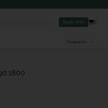
Begär offert
0
Välj kundtyp
ngd 1800