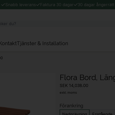
Snabb leverans
Faktura 30 dagar
30 dagar ångerrätt
Kontakt
Tjänster & Installation
00
Flora Bord, Lä
SEK 14,038.00
exkl. moms
Förankring
Nedgrävning
Fristående