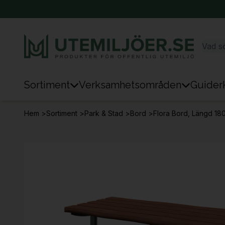
Sortiment
Verksamhetsområden
Guider
Sortiment
Hem
>
Sortiment
>
Park & Stad
>
Bord
>
Flora Bord, Längd 18
Park & Stad
Sten & Mark
Lek
Sport
Trafik & Väg