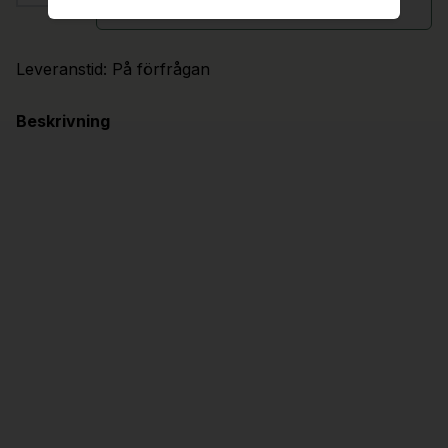
Begär offert
Leveranstid:
På förfrågan
Beskrivning