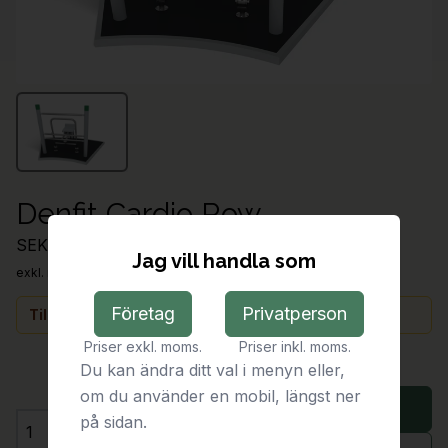
Denfit Cardio Row
SEK 92,537.00
Jag vill handla som
exkl. moms
Företag
Privatperson
Tillfälligt slut
Priser exkl. moms.
Priser inkl. moms.
Du kan ändra ditt val i menyn eller,
om du använder en mobil, längst ner
Tillfälligt slut
på sidan.
Antal