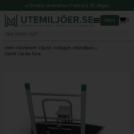
Snabb leverans
Faktura 30 dagar
0
Offert
Hem
>
Sortiment
>
Sport
>
Utegym
>
Kondition
>
Denfit Cardio Row