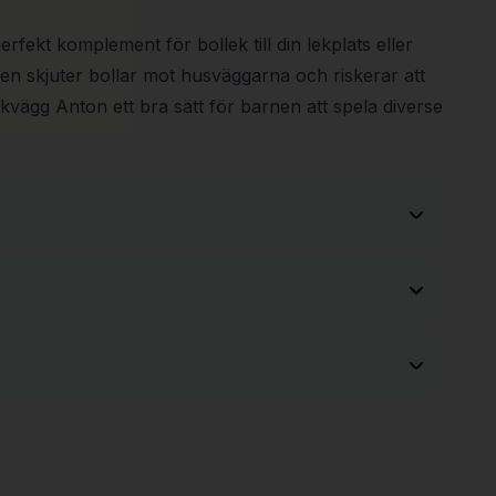
rfekt komplement för bollek till din lekplats eller
rnen skjuter bollar mot husväggarna och riskerar att
ikvägg Anton ett bra sätt för barnen att spela diverse
2000 mm
100 mm
64,2 kg
77,6 %
2000 mm
9,5 kg
11,4 %
95 kg
monteringsanvisning, CAD-underlag och
5,4 kg
6,6 %
ed din offert.
0.63 m³
3,1 kg
3,7 %