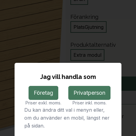
Förankring
PlatsGjutning
Produktalternativ
Extra modul
Jag vill handla som
Företag
Privatperson
Antal
Priser exkl. moms.
Priser inkl. moms.
Du kan ändra ditt val i menyn eller,
Leveranstid:
1-2 veckor
om du använder en mobil, längst ner
på sidan.
Beskrivning