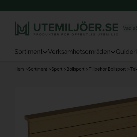
Sortiment
Verksamhetsområden
Guider
Sortiment
Hem
>
Sortiment
>
Sport
>
Bollsport
>
Tillbehör Bollsport
>
Tek
Park & Stad
Sten & Mark
Lek
Sport
Trafik & Väg