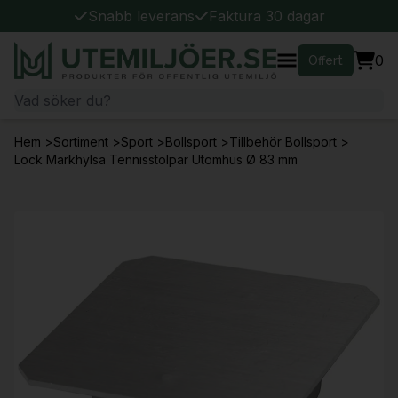
Snabb leverans
Faktura 30 dagar
0
Offert
Hem
>
Sortiment
>
Sport
>
Bollsport
>
Tillbehör Bollsport
>
Lock Markhylsa Tennisstolpar Utomhus Ø 83 mm