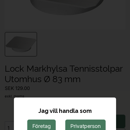
Lock Markhylsa Tennisstolpar
Utomhus Ø 83 mm
SEK 129.00
exkl. moms
Jag vill handla som
Lägg i varukorg
Företag
Privatperson