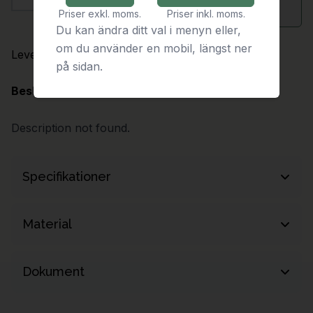
Antal
Begär offert
Priser exkl. moms.
Priser inkl. moms.
Du kan ändra ditt val i menyn eller,
om du använder en mobil, längst ner
Leveranstid:
1-2 arbetsveckor
på sidan.
Beskrivning
Description not found.
Specifikationer
Nettovikt
0.09 kg
Material
Aluminium
Dokument
Produktdokumentation (t.ex. monteringsanvisning, CAD-