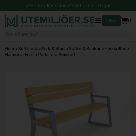
Snabb leverans
Faktura 30 dagar
0
Offert
Hem
>
Sortiment
>
Park & Stad
>
Soffor & Bänkar
>
Parksoffor
>
Harmonia Forma Parksoffa Armstöd