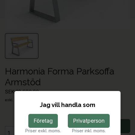
Harmonia Forma Parksoffa
Armstöd
SEK 10,900.00
exkl. moms
Jag vill handla som
Företag
Privatperson
Lägg i varukorg
Priser exkl. moms.
Priser inkl. moms.