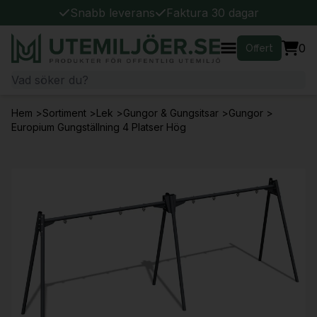
Snabb leverans
Faktura 30 dagar
0
Offert
Hem
>
Sortiment
>
Lek
>
Gungor & Gungsitsar
>
Gungor
>
Europium Gungställning 4 Platser Hög