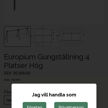
Europium Gungställning 4
Platser Hög
SEK 30,166.00
exkl. moms
Förankring
Jag vill handla som
Nedgrävning
Ytmontering
Nedgjutning
Företag
Privatperson